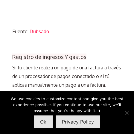
Fuente:
Dubsado
Registro de ingresos Y gastos
Si tu cliente realiza un pago de una factura a través
de un procesador de pagos conectado o si tú
aplicas manualmente un pago a una factura,
entonces la transacción de ingresos aparecerá
We use cookies to customize content and give you the best
automáticamente en esta lista.
experience possible. If you continue to use our site, we'll
assume that you're happy with it. :)
Puedes registrar manualmente los gastos
generales de tu negocio o los gastos específicos
Ok
Privacy Policy
de un proyecto utilizando el botón Expense + tal