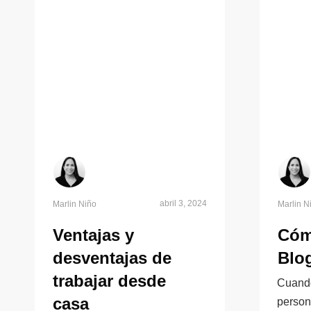
abril 3, 2024
Marlin Niño
Marlin N
Ventajas y
Cóm
desventajas de
Blo
trabajar desde
Cuando
casa
person