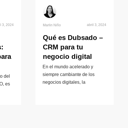
il 3, 2024
abril 3, 2024
Marlin Niño
Qué es Dubsado –
s:
CRM para tu
para
negocio digital
En el mundo acelerado y
siempre cambiante de los
o del
negocios digitales, la
EO, es