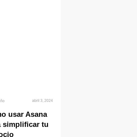
abril 3, 2024
iño
o usar Asana
 simplificar tu
ocio