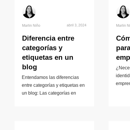
abril 3, 2024
Marlin Niño
Marlin N
Diferencia entre
Cóm
categorías y
para
etiquetas en un
emp
blog
¿Neces
identid
Entendamos las diferencias
empren
entre categorías y etiquetas en
un blog: Las categorías en