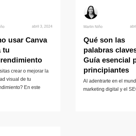
abril 3, 2024
abr
iño
Marlin Niño
o usar Canva
Qué son las
 tu
palabras clave
rendimiento
Guía esencial 
principiantes
itas crear o mejorar la
ad visual de tu
Al adentrarte en el mund
dimiento? En este
marketing digital y el S