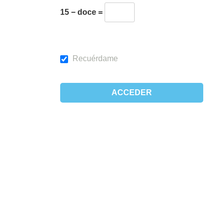
15 − doce =
Recuérdame