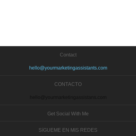
Contact
hello@yourmarketingassistants.com
CONTACTO
hello@yourmarketingassistans.com
Get Social With Me
SíGUEME EN MIS REDES