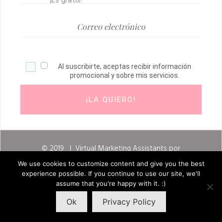
¡Es gratis!
Al suscribirte, aceptas recibir información
promocional y sobre mis servicios.
¡LA QUIERO!
© 2019 I
Virtual Marketing Assistants
por
Marlin Duran I
Política de privacidad
We use cookies to customize content and give you the best
experience possible. If you continue to use our site, we'll
assume that you're happy with it. :)
Ok
Privacy Policy